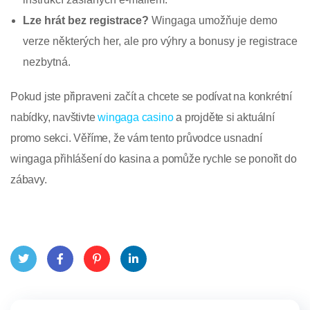
Lze hrát bez registrace?
Wingaga umožňuje demo
verze některých her, ale pro výhry a bonusy je registrace
nezbytná.
Pokud jste připraveni začít a chcete se podívat na konkrétní
nabídky, navštivte
wingaga casino
a projděte si aktuální
promo sekci. Věříme, že vám tento průvodce usnadní
wingaga přihlášení do kasina a pomůže rychle se ponořit do
zábavy.
Twitt
Face
Pinte
Link