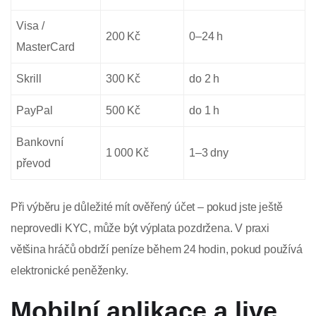
Visa /
200 Kč
0–24 h
MasterCard
Skrill
300 Kč
do 2 h
PayPal
500 Kč
do 1 h
Bankovní
1 000 Kč
1–3 dny
převod
Při výběru je důležité mít ověřený účet – pokud jste ještě
neprovedli KYC, může být výplata pozdržena. V praxi
většina hráčů obdrží peníze během 24 hodin, pokud používá
elektronické peněženky.
Mobilní aplikace a live