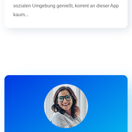
sozialen Umgebung genießt, kommt an dieser App
kaum...