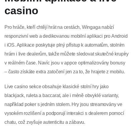
casino
Pro hráče, kteří chtějí hrát na cestách, Wingaga nabízí
responzivní web a dedikovanou mobilní aplikaci pro Android
i iOS. Aplikace poskytuje plný přístup k automatům, stolním
hrám i live dealerům, takže můžete sledovat skutečné krupíry
v reálném čase. Navíc jsou v appce optimalizovány bonusy
– často získáte extra zatočení jen za to, že hrajete z mobilu.
Live casino sekce obsahuje klasické stolní hry jako
blackjack, ruleta a baccarat, ale i méně obvyklé varianty,
například poker s jedním stolem. Hry jsou streamovány ve
vysokém rozlišení a podporují interakci s dealerem pomocí
chatu, což zvyšuje autenticitu a zábavu.