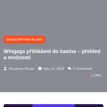
SUBSCRIPTION PLANS
Wingaga přihlášení do kasina – přehled
a možnosti
Nouaman Nouari
May 15, 2026
0 Comments
1
Likes