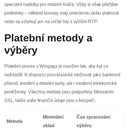
speciální nabídky pro mobilní hráče. Vždy si však přečtěte
podmínky – některé bonusy mají omezenou dobu platnosti
nebo se vztahují jen na určité hry s vyšším RTP.
Platební metody a
výběry
Platební proces v Wingaga je navržen tak, aby byl co
nejhladší. K dispozici jsou klasické možnosti jako bankovní
převod, kreditní a debetní karty, ale i moderní elektronické
peněženky. Všechny metody jsou podpořeny šifrováním
SSL, takže vaše finanční údaje jsou v bezpečí.
Minimální
Čas zpracování
Metoda
vklad
výběru