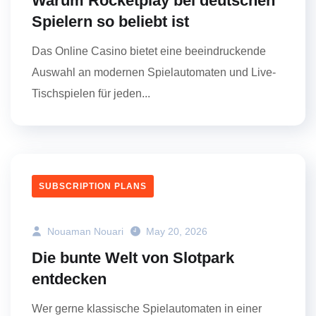
Warum Rocketplay bei deutschen
Spielern so beliebt ist
Das Online Casino bietet eine beeindruckende
Auswahl an modernen Spielautomaten und Live-
Tischspielen für jeden...
SUBSCRIPTION PLANS
Nouaman Nouari
May 20, 2026
Die bunte Welt von Slotpark
entdecken
Wer gerne klassische Spielautomaten in einer