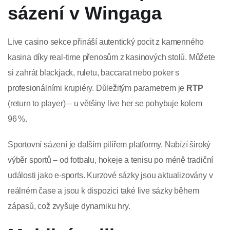
sázení v Wingaga
Live casino sekce přináší autentický pocit z kamenného
kasina díky real‑time přenosům z kasinových stolů. Můžete
si zahrát blackjack, ruletu, baccarat nebo poker s
profesionálními krupiéry. Důležitým parametrem je
RTP
(return to player) – u většiny live her se pohybuje kolem
96 %.
Sportovní sázení je dalším pilířem platformy. Nabízí široký
výběr sportů – od fotbalu, hokeje a tenisu po méně tradiční
události jako e‑sports. Kurzové sázky jsou aktualizovány v
reálném čase a jsou k dispozici také live sázky během
zápasů, což zvyšuje dynamiku hry.