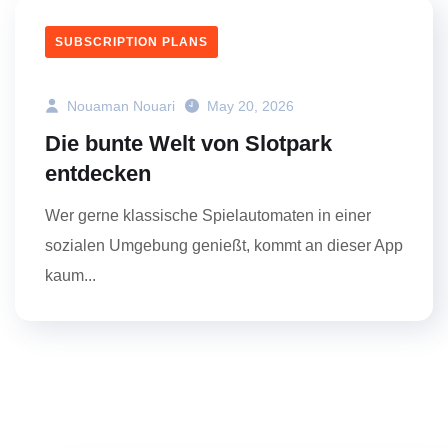
SUBSCRIPTION PLANS
Nouaman Nouari
May 20, 2026
Die bunte Welt von Slotpark
entdecken
Wer gerne klassische Spielautomaten in einer
sozialen Umgebung genießt, kommt an dieser App
kaum...