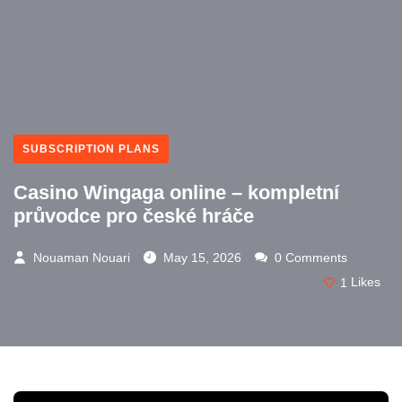
SUBSCRIPTION PLANS
Casino Wingaga online – kompletní
průvodce pro české hráče
Nouaman Nouari
May 15, 2026
0 Comments
1
Likes