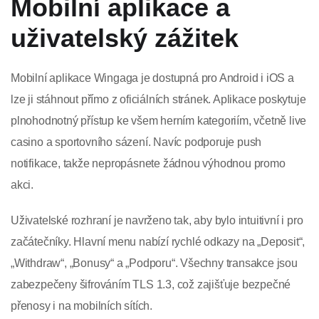
Mobilní aplikace a
uživatelský zážitek
Mobilní aplikace Wingaga je dostupná pro Android i iOS a
lze ji stáhnout přímo z oficiálních stránek. Aplikace poskytuje
plnohodnotný přístup ke všem herním kategoriím, včetně live
casino a sportovního sázení. Navíc podporuje push
notifikace, takže nepropásnete žádnou výhodnou promo
akci.
Uživatelské rozhraní je navrženo tak, aby bylo intuitivní i pro
začátečníky. Hlavní menu nabízí rychlé odkazy na „Deposit“,
„Withdraw“, „Bonusy“ a „Podporu“. Všechny transakce jsou
zabezpečeny šifrováním TLS 1.3, což zajišťuje bezpečné
přenosy i na mobilních sítích.