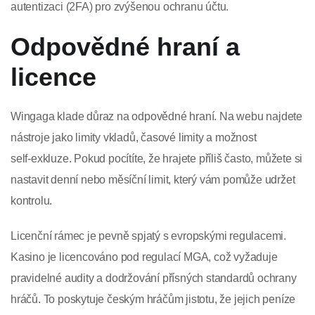
autentizaci (2FA) pro zvýšenou ochranu účtu.
Odpovědné hraní a
licence
Wingaga klade důraz na odpovědné hraní. Na webu najdete
nástroje jako limity vkladů, časové limity a možnost
self‑exkluze. Pokud pocítíte, že hrajete příliš často, můžete si
nastavit denní nebo měsíční limit, který vám pomůže udržet
kontrolu.
Licenční rámec je pevně spjatý s evropskými regulacemi.
Kasino je licencováno pod regulací MGA, což vyžaduje
pravidelné audity a dodržování přísných standardů ochrany
hráčů. To poskytuje českým hráčům jistotu, že jejich peníze