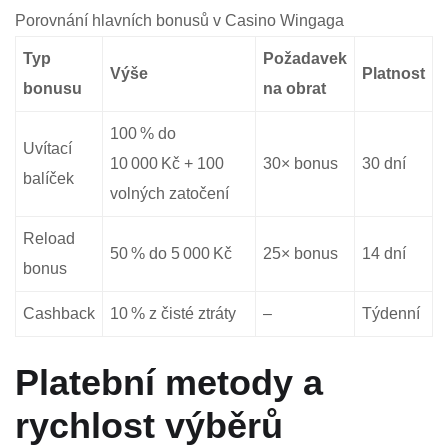
Porovnání hlavních bonusů v Casino Wingaga
Typ
Požadavek
Výše
Platnost
bonusu
na obrat
100 % do
Uvítací
10 000 Kč + 100
30× bonus
30 dní
balíček
volných zatočení
Reload
50 % do 5 000 Kč
25× bonus
14 dní
bonus
Cashback
10 % z čisté ztráty
–
Týdenní
Platební metody a
rychlost výběrů