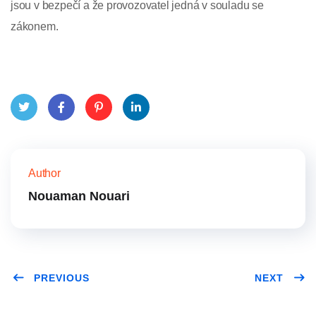
jsou v bezpečí a že provozovatel jedná v souladu se
zákonem.
Twitt
Face
Pinte
Link
er
book
rest
edIn
Author
Nouaman Nouari
PREVIOUS
NEXT