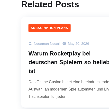
Related Posts
SUBSCRIPTION PLANS
Nouaman Nouari
May 20, 2026
Warum Rocketplay bei
deutschen Spielern so belieb
ist
Das Online Casino bietet eine beeindruckend
Auswahl an modernen Spielautomaten und Liv
Tischspielen für jeden...