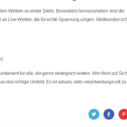
ielen Wettern an erster Stelle. Besonders hervorzuheben sind die
 an Live-Wetten, die für echte Spannung sorgen.
Wettkunden sc
en
ndament für alle, die gerne strategisch wetten. Wer Wert auf Sich
enau das richtige Umfeld. Es ist ratsam, stets verantwortungsvoll zu
Twitt
Face
Pin