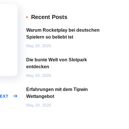
t
edIn
Recent Posts
Warum Rocketplay bei deutschen
Spielern so beliebt ist
May 20, 2026
Die bunte Welt von Slotpark
entdecken
May 20, 2026
Erfahrungen mit dem Tipwin
EXT
Wettangebot
May 20, 2026