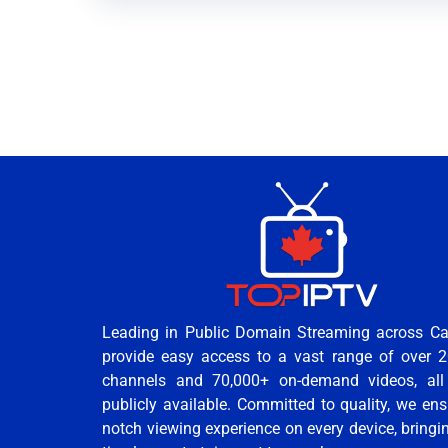
Leading in Public Domain Streaming across C
provide easy access to a vast range of over 2
channels and 70,000+ on-demand videos, all
publicly available. Committed to quality, we ens
notch viewing experience on every device, bringin