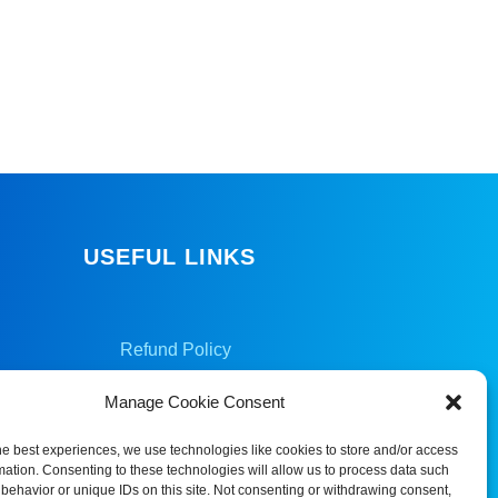
USEFUL LINKS
Refund Policy
Privacy Policy
Manage Cookie Consent
Cookie Policy
he best experiences, we use technologies like cookies to store and/or access
mation. Consenting to these technologies will allow us to process data such
Terms & Conditions
behavior or unique IDs on this site. Not consenting or withdrawing consent,