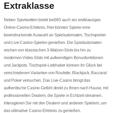
Extraklasse
Neben Sportwetten bietet bet365 auch ein erstklassiges
Online-Casino-Erlebnis. Hier können Spieler eine
beeindruckende Auswahl an Spielautomaten, Tischspielen
und Live-Casino-Spielen genießen. Die Spielautomaten
reichen von klassischen 3-Walzen-Slots bis hin zu
modernen Video-Slots mit aufwendigen Bonusfunktionen
und Jackpots. Tischspiel-Liebhaber können ihr Glück bei
verschiedenen Varianten von Roulette, Blackjack, Baccarat
und Poker versuchen. Das Live-Casino bringt das
authentische Casino-Gefühl direkt zu Ihnen nach Hause, mit
professionellen Dealern, die Spiele in Echtzeit streamen.
Interagieren Sie mit den Dealern und anderen Spielern, um
das ultimative Casino-Erlebnis zu genießen.