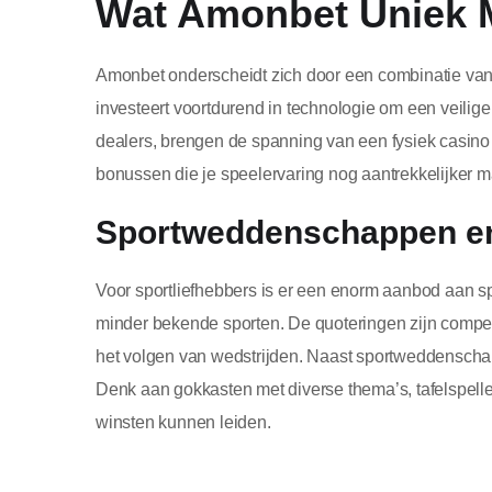
Wat Amonbet Uniek 
Amonbet onderscheidt zich door een combinatie van 
investeert voortdurend in technologie om een veilige
dealers, brengen de spanning van een fysiek casino 
bonussen die je speelervaring nog aantrekkelijker 
Sportweddenschappen en
Voor sportliefhebbers is er een enorm aanbod aan s
minder bekende sporten. De quoteringen zijn compet
het volgen van wedstrijden. Naast sportweddenscha
Denk aan gokkasten met diverse thema’s, tafelspellen
winsten kunnen leiden.