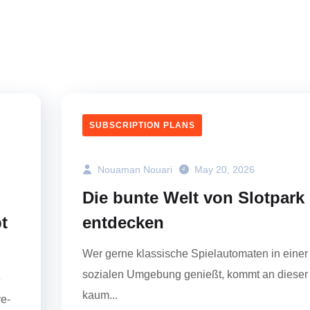
SUBSCRIPTION PLANS
Nouaman Nouari
May 20, 2026
Die bunte Welt von Slotpark
t
entdecken
Wer gerne klassische Spielautomaten in einer
sozialen Umgebung genießt, kommt an dieser
e
kaum...
e-