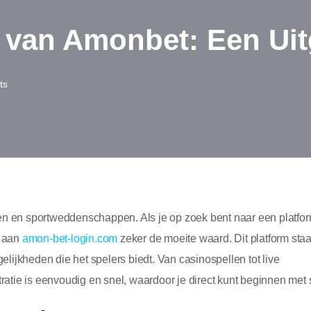
 van Amonbet: Een Uit
ts
n en sportweddenschappen. Als je op zoek bent naar een platfor
k aan
amon-bet-login.com
zeker de moeite waard. Dit platform sta
elijkheden die het spelers biedt. Van casinospellen tot live
ratie is eenvoudig en snel, waardoor je direct kunt beginnen met 