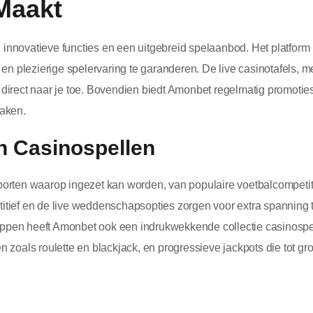
Maakt
innovatieve functies en een uitgebreid spelaanbod. Het platform
 en plezierige spelervaring te garanderen. De live casinotafels, m
direct naar je toe. Bovendien biedt Amonbet regelmatig promotie
maken.
 Casinospellen
porten waarop ingezet kan worden, van populaire voetbalcompetiti
itief en de live weddenschapsopties zorgen voor extra spanning 
ppen heeft Amonbet ook een indrukwekkende collectie casinospe
 zoals roulette en blackjack, en progressieve jackpots die tot gro