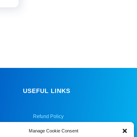
USEFUL LINKS
Refund Policy
Privacy Policy
Manage Cookie Consent